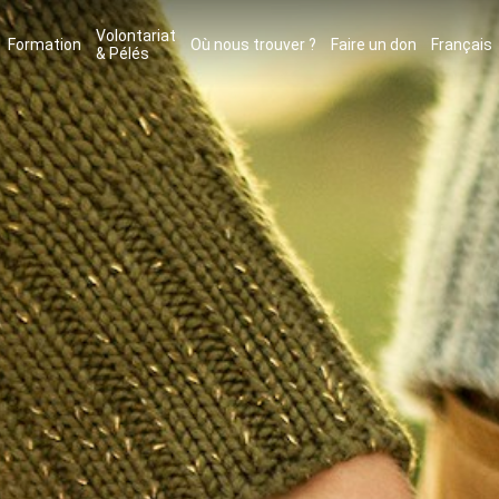
Volontariat
Formation
Où nous trouver ?
Faire un don
Français
& Pélés