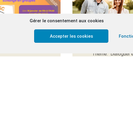
Gérer le consentement aux cookies
COUPLES & FAMILLES
COUPLES & FAMILLE
Accepter les cookies
Foncti
 PAROLE DANS LA
WEEK-END CA
TEMPÊTE
Thème: "Dialoguer 
communiquer en coup
A l’affiche
Carmel de Mehagne B
Carmel de 
OC