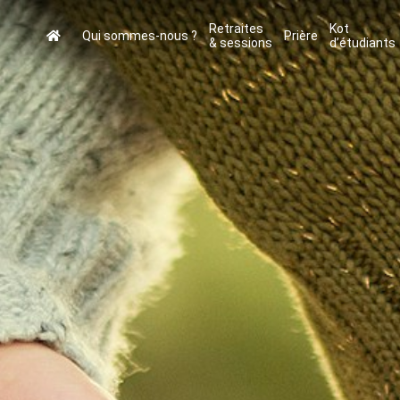
Retraites
Kot
Qui sommes-nous ?
Prière
& sessions
d’étudiants