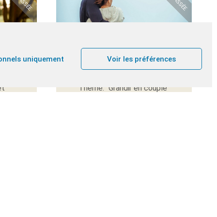
S
COUPLES & FAMILLES
onnels uniquement
Voir les préférences
NA
WEEK-END CANA
et
Thème: "Grandir en couple"
le"
Mehagne B
Carmel de Mehagne B
2
T