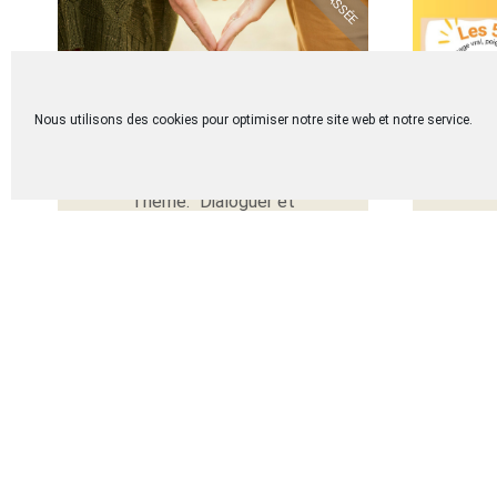
COUPLES & FAMILLES
Nous utilisons des cookies pour optimiser notre site web et notre service.
WEEK-END CANA
UNE
Thème: "Dialoguer et
communiquer en couple"
Carmel de Mehagne B
5
11
JUIL
JUIL