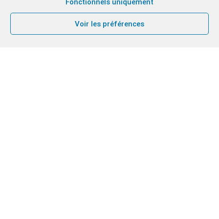
Fonctionnels uniquement
Voir les préférences
Nous nous réunissons une fois
par mois pour participer à ce
vaste réseau mondial.
«
Pour que tous soient un… afin que le monde croie
que tu m’as envoyé »
Jean 17, 21
Déroulement d’une soirée:
Temps de louange