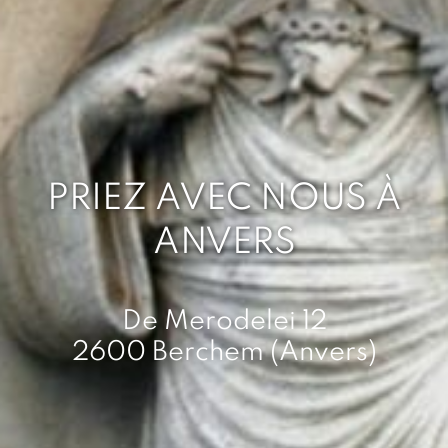
PRIEZ AVEC NOUS À
ANVERS
De Merodelei 12
2600 Berchem (Anvers)