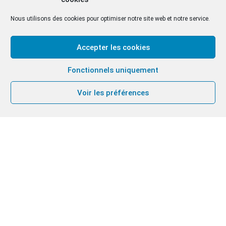
Nous utilisons des cookies pour optimiser notre site web et notre service.
Accepter les cookies
Fonctionnels uniquement
Voir les préférences
Dans le
Monastère et Basilique Sacré Cœur
à
Berchem (en néerlandais).
Pour nos temps de prière en français:
Carmel de
Mehagne, Liège
.
Horaires d’ouverture