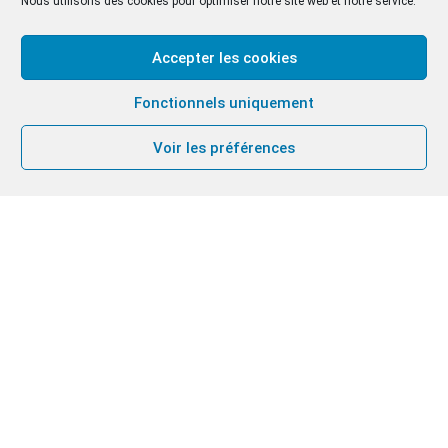
Nous utilisons des cookies pour optimiser notre site web et notre service.
Accepter les cookies
Fonctionnels uniquement
Voir les préférences
25
JUIN
2026
UNE MISSION EN