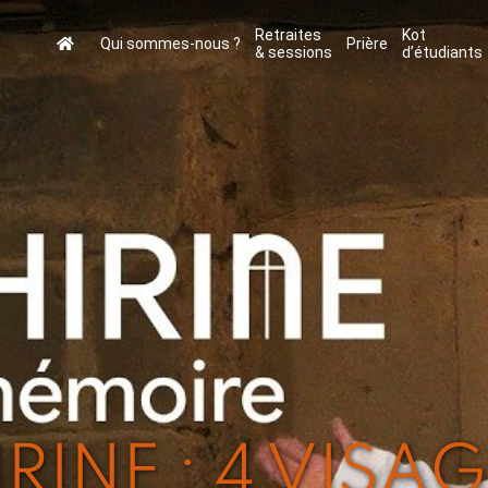
Retraites
Kot
Qui sommes-nous ?
Prière
& sessions
d’étudiants
IRINE : 4 VISA