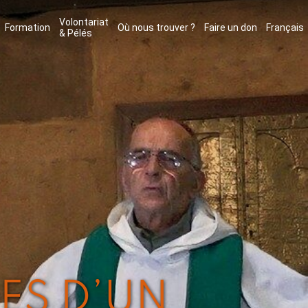
Volontariat
Formation
Où nous trouver ?
Faire un don
Français
& Pélés
GES D’UN