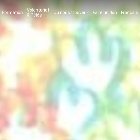
Volontariat
Formation
Où nous trouver ?
Faire un don
Français
& Pélés