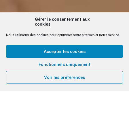
Gérer le consentement aux
cookies
Nous utilisons des cookies pour optimiser notre site web et notre service.
Accepter les cookies
Fonctionnels uniquement
Voir les préférences
« Le peuple juif demeure la racine vivante de la foi
chrétienne. Nous voulons signifier cet attachement
en priant pour les membres du peuple juif tous les
premiers jeudis du mois. Nous croyons que cette
intention est une source de bénédiction dans notre
chemin vers l’unité entre les Églises. »