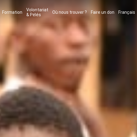
Volontariat
Formation
Où nous trouver ?
Faire un don
Français
& Pélés