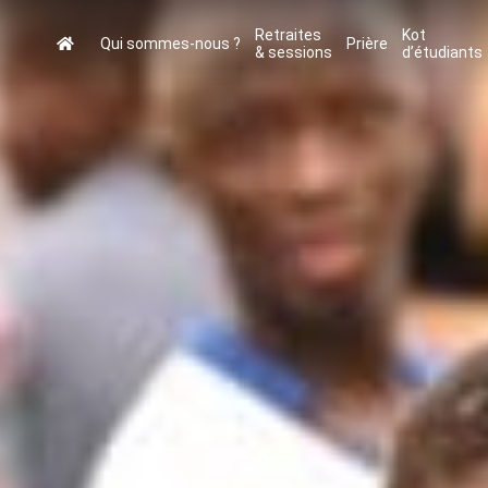
Retraites
Kot
Qui sommes-nous ?
Prière
& sessions
d’étudiants