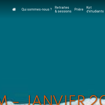
Retraites
Kot
Qui sommes-nous ?
Prière
& sessions
d’étudiants
 – JANVIER 2