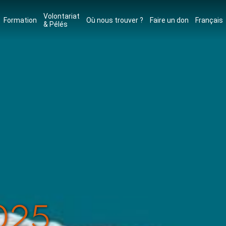
Volontariat
Formation
Où nous trouver ?
Faire un don
Français
& Pélés
025