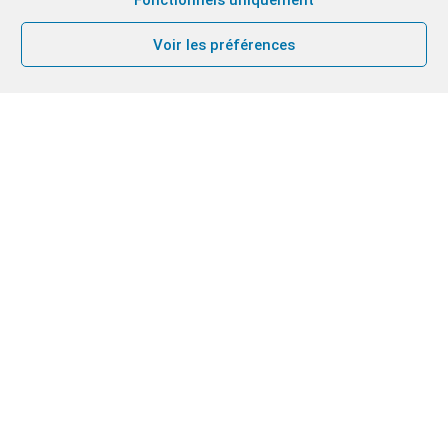
Voir les préférences
Nos frères Timothée Tillard et Charles-Étienne
Lepitre, tout deux en études et en mission à
Manille, aux Philippines ont été ordonnés diacres
le 23 juin dernier au San Lorenzo Student Catholic
Center.