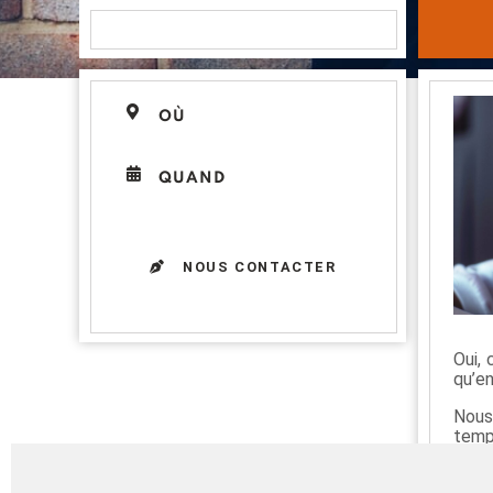
OÙ
QUAND
NOUS CONTACTER
Oui, 
qu’e
Nous 
temps
À la 