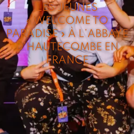
LES JEUNES
« WELCOME TO
PARADISE » À L’ABBAYE
D’HAUTECOMBE EN
FRANCE