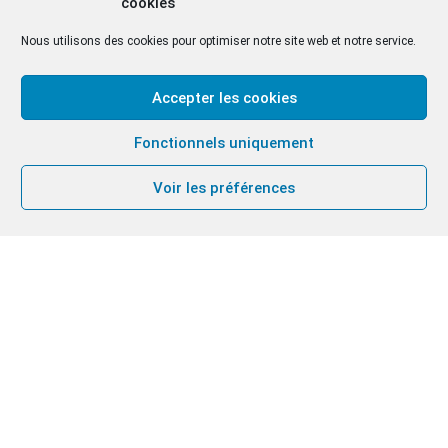
cookies
Nous utilisons des cookies pour optimiser notre site web et notre service.
Accepter les cookies
Fonctionnels uniquement
Voir les préférences
Du 21 au 26 août derniers avait lieu la 23e
rencontre du CIR (Congrès international
interconfessionnel des religieux) aux Pays de
Galles.
Deux sœurs de la communauté y ont participé :
Bénédicte Bouillot et Ágnes Diósszilágyi.