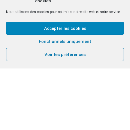
cookies
Nous utilisons des cookies pour optimiser notre site web et notre service.
Accepter les cookies
Fonctionnels uniquement
Voir les préférences
Les frères et sœurs de Hongrie ont organisé un
week-end sur l’œcuménisme pour se former
ensemble. L’occasion de se retrouver, de vivre la
fraternité et d’avancer sur le chemin de l’unité.