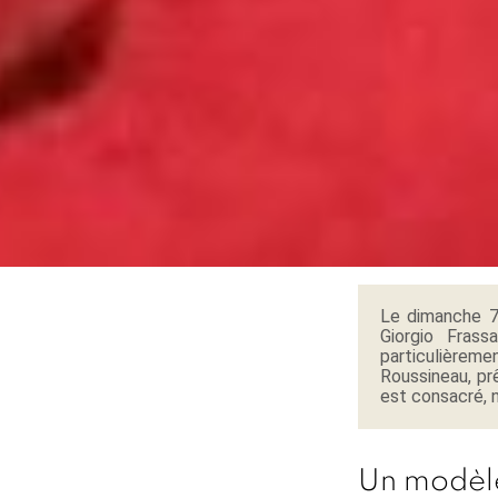
Le dimanche 7 
Giorgio Frass
particulièrem
Roussineau, pr
est consacré, n
Un modèle