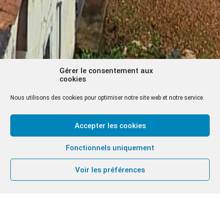
Gérer le consentement aux
cookies
Nous utilisons des cookies pour optimiser notre site web et notre service.
Accepter les cookies
Fonctionnels uniquement
Voir les préférences
Cette semaine, l’office a été préparé par les frères et