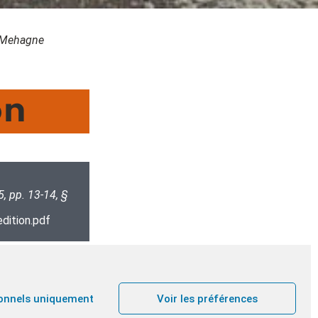
à Mehagne
on
, pp. 13-14, §
dition.pdf
non violentes sont toujours préférables, nous
onnels uniquement
Voir les préférences
 ou recourir à la force pour y mettre fin. Comme