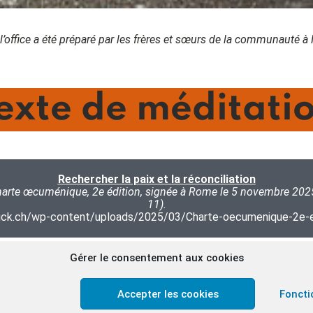
l’office a été préparé par les frères et sœurs de la communauté 
exte de méditati
Rechercher la paix et la réconciliation
Charte œcuménique, 2e édition, signée à Rome le 5 novembre 2025
11).
gck.ch/wp-content/uploads/2025/03/Charte-oecumenique-2e-e
Gérer le consentement aux cookies
s de régler les différends entre nations. Si les solutions 
Accepter les cookies
Foncti
és à la tragique réalité du choix entre poursuivre les violences