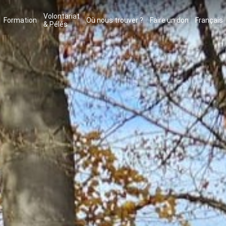
Volontariat
Formation
Où nous trouver ?
Faire un don
Français
& Pélés