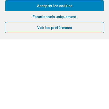
Accepter les cookies
Fonctionnels uniquement
Voir les préférences
Au cœur de Manille, un village, un lieu sûr où
chacun se forme et se donne sous le regard du
Christ.
C’est le projet
SanLo Village
animé par la
Communauté du Chemin Neuf et qui est présenté
dans la vidéo ci-dessous
Cliquez pour accepter les cookies