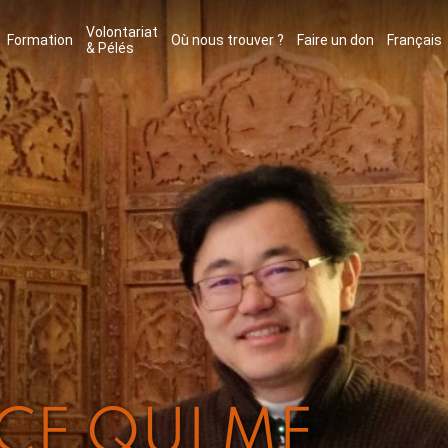
Volontariat
Formation
Où nous trouver ?
Faire un don
Français
& Pélés
CE QUI ME