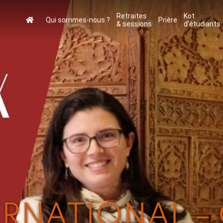
Retraites
Kot
Qui sommes-nous ?
Prière
& sessions
d’étudiants
RNATIONAL – 