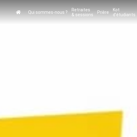
Retraites
Kot
Qui sommes-nous ?
Prière
& sessions
d’étudiants