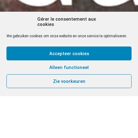
Gérer le consentement aux
cookies
We gebruiken cookies om onze website en onze service te optimaliseren.
Accepteer cookies
Alleen functioneel
Zie voorkeuren
Zoals elk jaar (op het noordelijk halfrond) zal de
week van gebed voor de eenheid van de
christenen plaatsvinden van 18 tot 25 januari.
“Wij hebben zijn ster in het oosten gezien en
zijn gekomen om hem eer te bewijzen” (Mt 2,2)