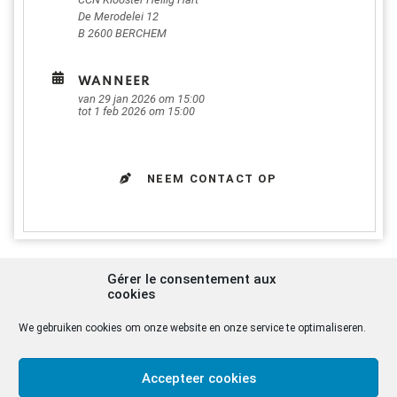
De Merodelei 12
B 2600
BERCHEM
WANNEER
van 29 jan 2026 om 15:00
tot 1 feb 2026 om 15:00
NEEM CONTACT OP
Gérer le consentement aux
RETRAITE VOOR JONGEREN
CONCRETE INFO EN
cookies
(18-30 JAAR)
KOSTPRIJS
We gebruiken cookies om onze website en onze service te optimaliseren.
4 dagen om dieper te gaan
Accepteer cookies