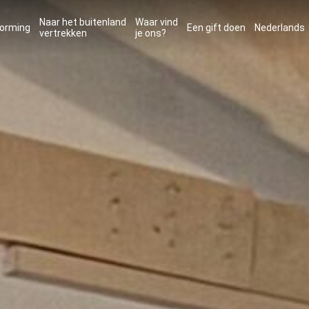
Naar het buitenland
Waar vind
orming
Een gift doen
Nederlands
vertrekken
je ons?