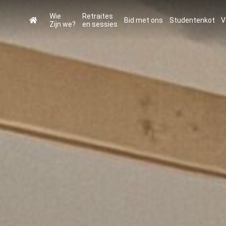
Wie
Retraites
Bid met ons
Studentenkot
V
Zijn we?
en sessies