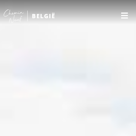
BELGIË