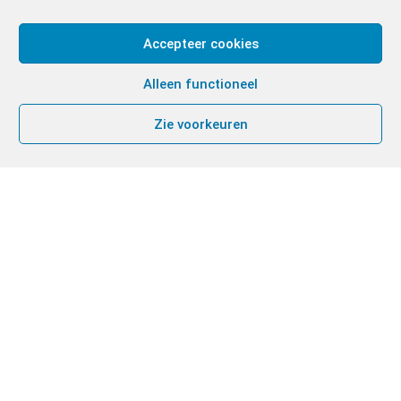
Accepteer cookies
Alleen functioneel
Zie voorkeuren
Kerkelijke en
burgerlijke
erkenningen
I. Canonieke erkenning
Op
20 april 1984
werd de Gemeenschap Chemin